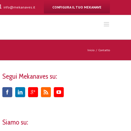
41
info@mekanaves.it
CONFIGURA IL TUO MEKANAVE
Inicio
Contatto
Segui Mekanaves su:
Siamo su: