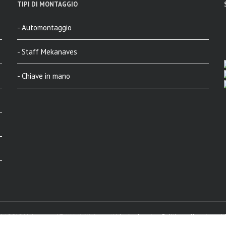
TIPI DI MONTAGGIO
- Automontaggio
- Staff Mekanaves
- Chiave in mano
ht 2018 Mekanaves | Tutti i diritti riservati |
Avviso legale
y
Politica sulla privacy
|