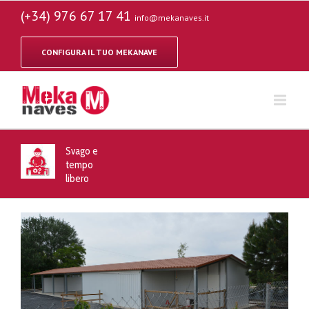
(+34) 976 67 17 41
info@mekanaves.it
CONFIGURA IL TUO MEKANAVE
Svago e
tempo
libero